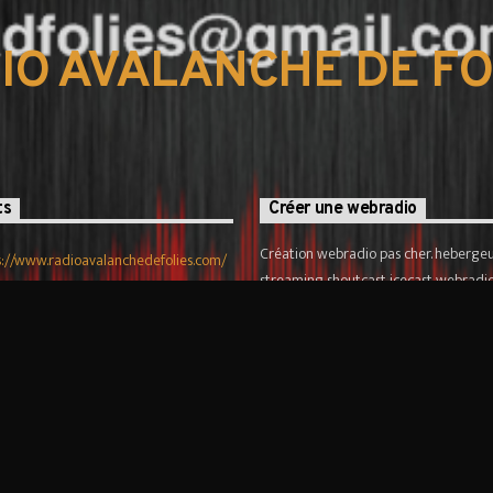
IO AVALANCHE DE FO
ts
Créer une webradio
Création webradio pas cher. hebergeu
s://www.radioavalanchedefolies.com/
streaming shoutcast icecast webradio
tadfolies@hotmail.com
Programmation de playlist pour diffus
Webradio Live dj et podcast.
En savoir plus