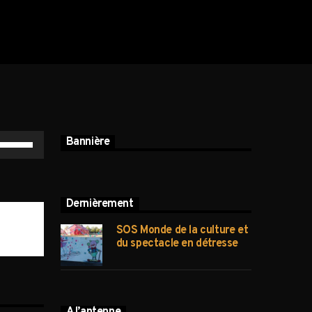
Utilisez
Bannière
les
flèches
haut/bas
Dernièrement
pour
SOS Monde de la culture et
du spectacle en détresse
augmenter
ou
diminuer
le