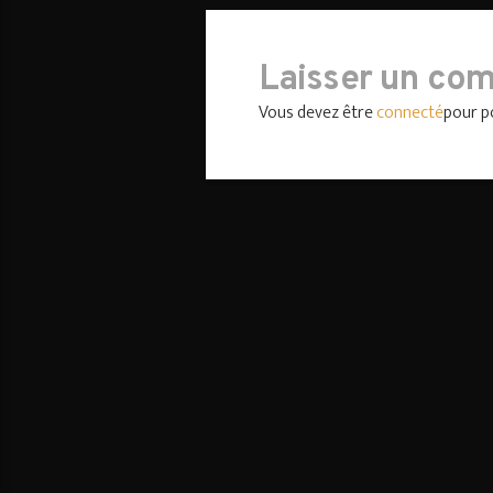
Laisser un co
Vous devez être
connecté
pour p