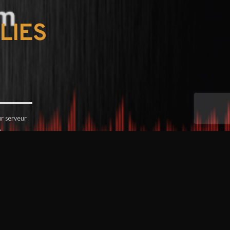
LIES
r serveur
.
ion autodj.