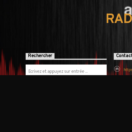
RAD
Rechercher
Contac
http
tcha