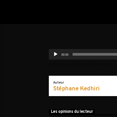
Lecteur
00:00
audio
.
EMISSION 6 LES MUSIQUE DE MOUS
Auteur
Stéphane Kedhiri
Les opinions du lecteur