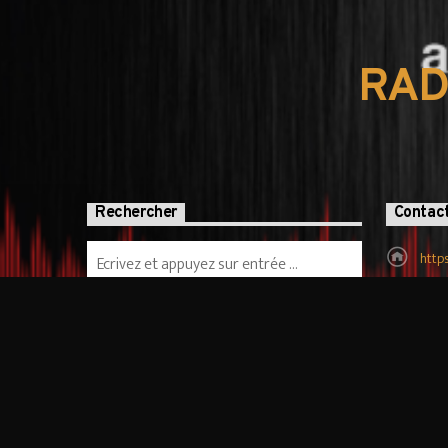
RAD
Rechercher
Contac
http
tcha