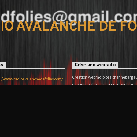
IO AVALANCHE DE FO
ts
Créer une webradio
Création webradio pas cher. hebergeu
s://www.radioavalanchedefolies.com/
streaming shoutcast icecast webradio
tadfolies@hotmail.com
Programmation de playlist pour diffus
Webradio Live dj et podcast.
En savoir plus