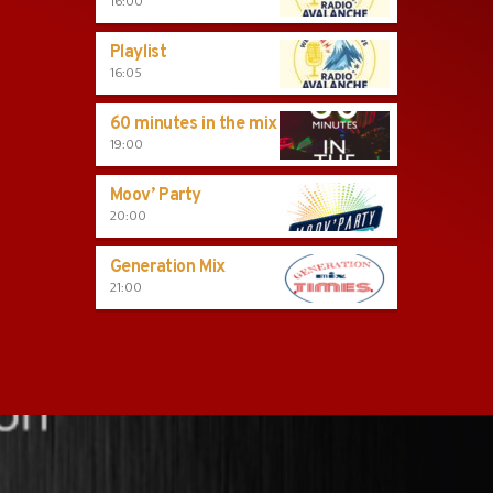
16:00
Playlist
16:05
60 minutes in the mix
19:00
Moov’ Party
20:00
Generation Mix
21:00