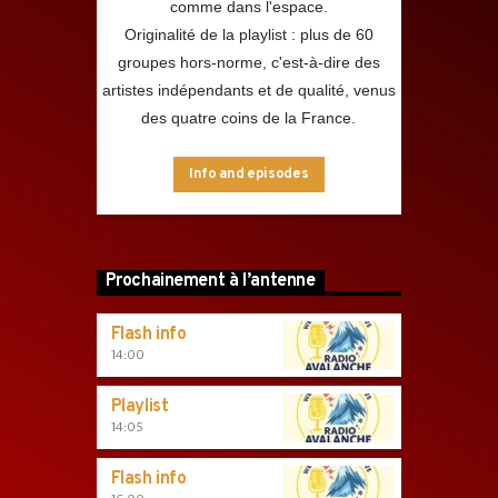
comme dans l'espace.
Originalité de la playlist : plus de 60
groupes hors-norme, c'est-à-dire des
artistes indépendants et de qualité, venus
des quatre coins de la France.
Info and episodes
Prochainement à l’antenne
Flash info
14:00
Playlist
14:05
Flash info