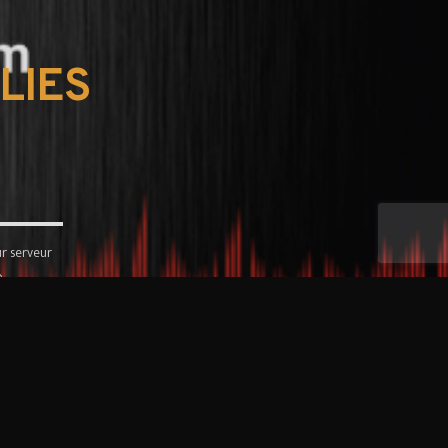
LIES
r serveur
.
ion autodj.