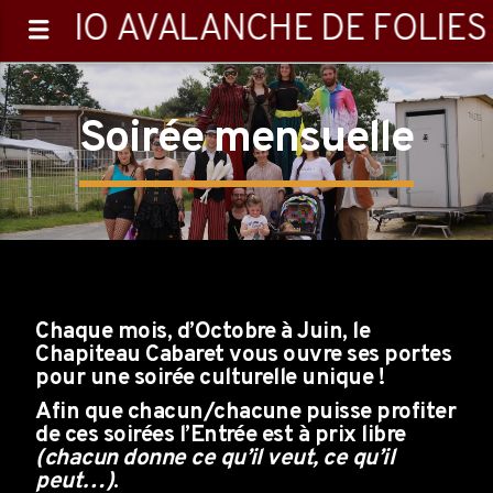
RADIO AVALANCHE DE FOLIES
Soirée mensuelle
0:00
Chaque mois, d’Octobre à Juin, le
Chapiteau Cabaret
vous ouvre ses portes
pour une soirée culturelle unique !
Afin que chacun/chacune puisse profiter
Emission en cours
de ces soirées l’Entrée est à prix libre
Playlist
(chacun donne ce qu’il veut, ce qu’il
peut…)
.
00:00
07:00