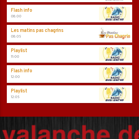
Flash info
08:00
Les matins pas chagrins
08:05
Playlist
11:00
Flash info
12:00
Playlist
12:05