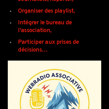
Organiser des playlist,
Intégrer le bureau de
l’association,
Participer aux prises de
décisions…