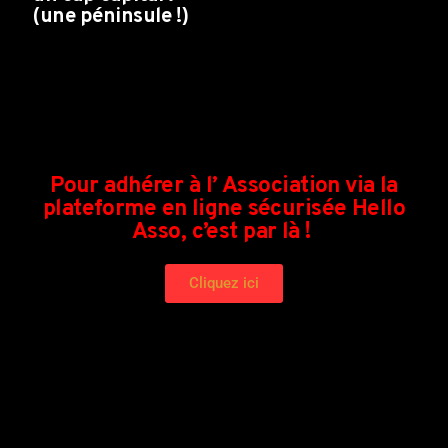
(une péninsule !)
Pour adhérer à l’ Association via la
plateforme en ligne sécurisée Hello
Asso, c’est par là !
Cliquez ici
https://www.helloasso.com/associations/avalanche-de-
folies/adhesions/adhesion-a-l-association-avalanche-de-