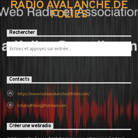
RADIO AVALANCHE DE
FOLIES
Rechercher
Contacts
https://www.radioavalanchedefolies.com/
tchatadfolies@hotmail.com
Créer une webradio