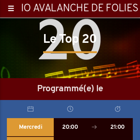
RADIO AVALANCHE DE FOLIES
Le Top 20
0:00
Programmé(e) le
Emission en cours
Mercredi
20:00
21:00
Les matins pas chagrins
08:05
11:00