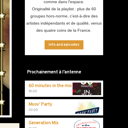
comme dans l'espace.
Originalité de la playlist : plus de 60
groupes hors-norme, c'est-à-dire des
artistes indépendants et de qualité, venus
des quatre coins de la France.
Info and episodes
Prochainement à l’antenne
60 minutes in the mix
19:00
Moov’ Party
20:00
Generation Mix