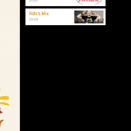
21:00
Kills’s Mix
23:00