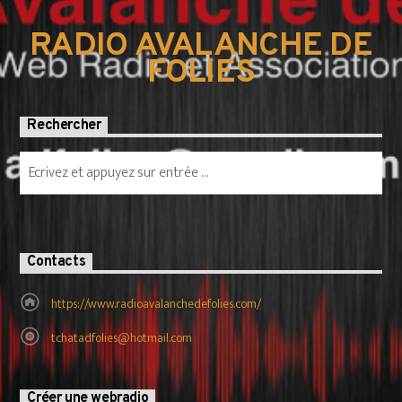
RADIO AVALANCHE DE
FOLIES
Rechercher
Contacts
https://www.radioavalanchedefolies.com/
tchatadfolies@hotmail.com
Créer une webradio