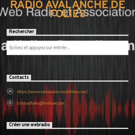
RADIO AVALANCHE DE
FOLIES
Rechercher
Contacts
https://www.radioavalanchedefolies.com/
tchatadfolies@hotmail.com
Créer une webradio