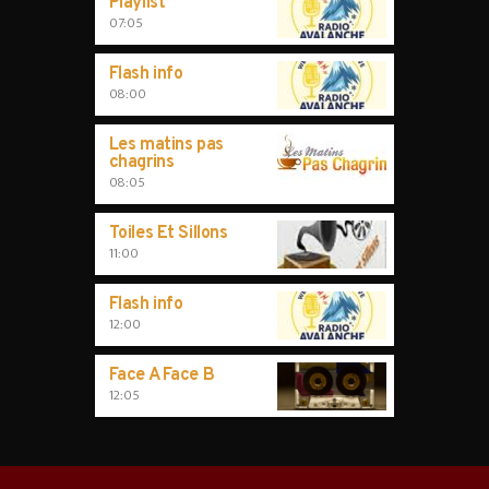
Playlist
07:05
Flash info
08:00
Les matins pas
chagrins
08:05
Toiles Et Sillons
11:00
Flash info
12:00
Face A Face B
12:05