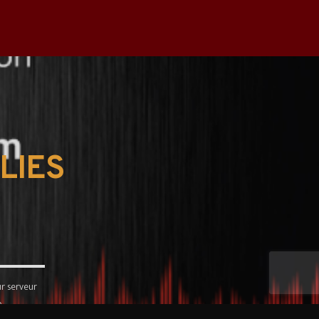
LIES
r serveur
.