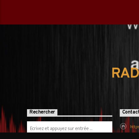
RAD
Rechercher
Contac
http
tcha