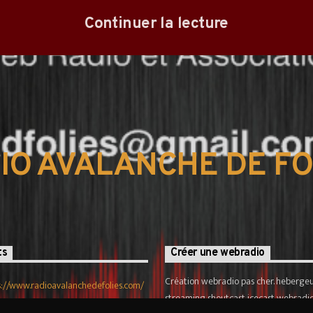
Continuer la lecture
IO AVALANCHE DE FO
ts
Créer une webradio
Création webradio pas cher. hebergeu
s://www.radioavalanchedefolies.com/
streaming shoutcast icecast webradio
tadfolies@hotmail.com