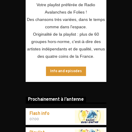
Votre playlist préférée de Radio
Avalanches de Folies !
Des chansons très variées, dans le temps
comme dans l'espace.
Originalité de la playlist : plus de 60
groupes hors-norme, c'est-à-dire des
artistes indépendants et de qualité, venus
des quatre coins de la France.
Info and episodes
Prochainement à l’antenne
Flash info
07:00