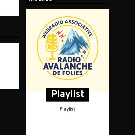
A l’antenne
Playlist
Playlist