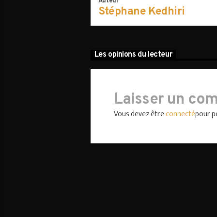
Auteur
Stéphane Kedhiri
Les opinions du lecteur
Laisser un co
Vous devez être
connecté
pour p