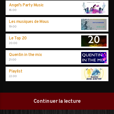
Angel’s Party Music
18:00
Les musiques de Mous
19:00
Le Top 20
20:00
Quentin in the mix
21:00
Playlist
22:00
Continuer la lecture