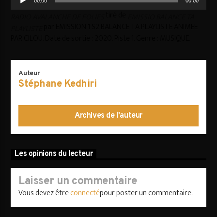
00:00
00:00
audio
tiré de
RADIO AVALANCHE DE FOLIES
EMISSIO BALANCE TA
par EMISSION 1 S2 BALANCE TA PLAYLISTE ANIMEE
PLAYLISTE
PAR CILOU. Date de sortie : 2020. Piste 1. Genre : MUSIQUE.
AVALANCHE DE FOLIES
Auteur
Stéphane Kedhiri
Archives de l'auteur
Les opinions du lecteur
Laisser un commentaire
Vous devez être
connecté
pour poster un commentaire.