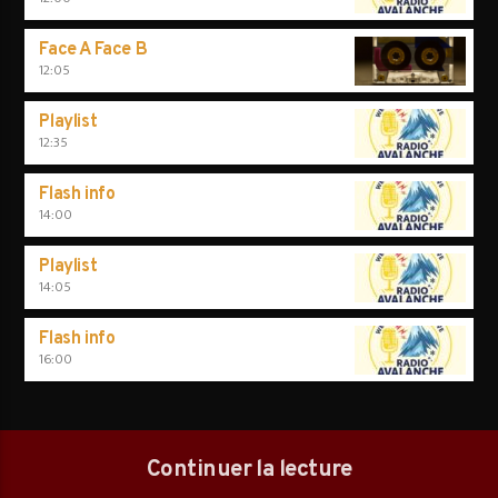
Face A Face B
12:05
Playlist
12:35
Flash info
14:00
Playlist
14:05
Flash info
16:00
Continuer la lecture