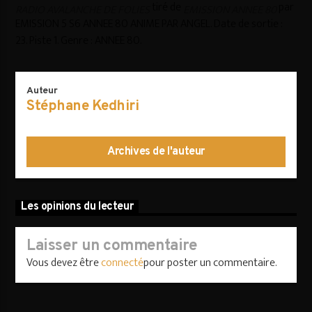
tiré de
par
RADIO AVALANCHE DE FOLIES
EMISSION ANNEE 80
EMISSION 5 S6 ANNEE 80 ANIME PAR ANGEL. Date de sortie :
23. Piste 1. Genre : ANNEE 80.
AVALANCHE DE FOLIES
Auteur
Stéphane Kedhiri
Archives de l'auteur
Les opinions du lecteur
Laisser un commentaire
Vous devez être
connecté
pour poster un commentaire.