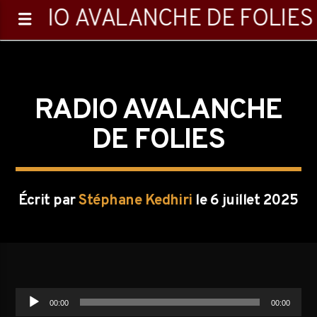
RADIO AVALANCHE DE FOLIES
RADIO AVALANCHE
DE FOLIES
0:00
Écrit par
Stéphane Kedhiri
le 6 juillet 2025
Emission en cours
Les matins pas chagrins
Lecteur
00:00
00:00
audio
08:05
11:00