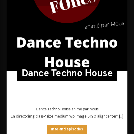
Dance Techno House
Dance Techno House animé par Mous
En direct<img class="size-medium wp-image-5190 aligncenter" [...]
Info and episodes