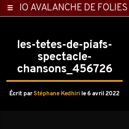
RADIO AVALANCHE DE FOLIES
les-tetes-de-piafs-
spectacle-
chansons_456726
0:00
Écrit par
Stéphane Kedhiri
le 6 avril 2022
Emission en cours
Toiles Et Sillons
11:00
12:00