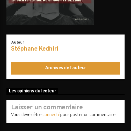
AVALANCHE DE FOLIES
Auteur
Stéphane Kedhiri
Archives de l'auteur
Les opinions du lecteur
Laisser un commentaire
Vous devez être
connecté
pour poster un commentaire.