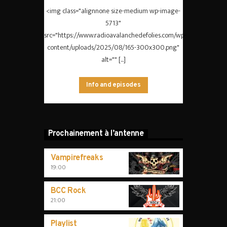
<img class="alignnone size-medium wp-image-
5713"
src="https://www.radioavalanchedefolies.com/wp-
content/uploads/2025/08/165-300x300.png"
alt="" [...]
Info and episodes
Prochainement à l’antenne
Vampirefreaks
19:00
BCC Rock
21:00
Playlist