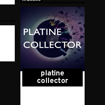
A l’antenne
platine
collector