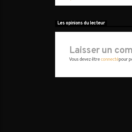
Les opinions du lecteur
Laisser un co
Vous devez être
connecté
pour p