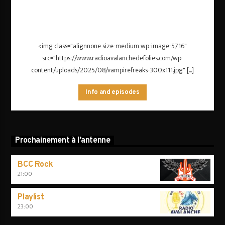
<img class="alignnone size-medium wp-image-5716"
src="https://www.radioavalanchedefolies.com/wp-
content/uploads/2025/08/vampirefreaks-300x111.jpg" [...]
Info and episodes
Prochainement à l’antenne
BCC Rock
21:00
Playlist
23:00