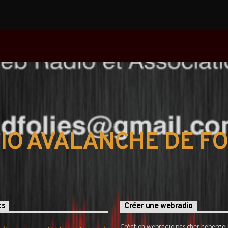
IO AVALANCHE DE FO
ts
Créer une webradio
Création webradio pas cher. hebergeu