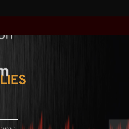
LIES
r serveur